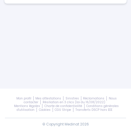
Mon profil
Mes attestations
Sinistres
Réclamations
Nous
contacter
Résiliation en 3 clics (loi du 16/08/2022)
Mentions légales
Charte de confidentialité
Conditions générales
d'utilisation
Cookies
CGU Stripe
Transferts DSCP hors EEE
© Copyright Medinat 2026